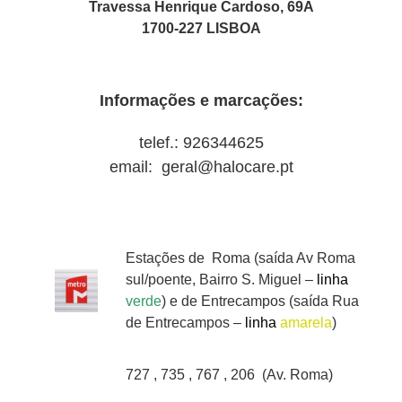
Travessa Henrique Cardoso, 69A‎
1700-227 LISBOA
Informações e marcações:
telef.: 926344625
email: geral@halocare.pt‎
Estações de Roma (saída Av Roma
sul/poente, Bairro S. Miguel –
linha
verde
) e de Entrecampos (saída Rua
de Entrecampos –
linha
amarela
)
727 , 735 , 767 , 206 (Av. Roma)