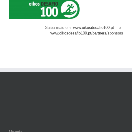
Saiba mais em
www.oikosdesafio100.pt
e
www.oikosdesafio100.pt/partners/sponsors
Morada
: